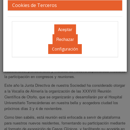
Cookies de Terceros
Información general
Presentación
Estimado Compañero:
Una vez superados estos duros años de pandemia en los que nuestra
Configuración
especialidad ha demostrado su capacidad de liderazgo en nuestros
diferentes sistemas sanitarios, desde la Sociedad Andaluza de
Medicina Interna seguimos trabajando para difundir los valores
tradicionales, profesionales y morales de nuestra especialidad mediante
la participación en congresos y reuniones.
Este año la Junta Directiva de nuestra Sociedad ha considerado otorgar
a la Vocalía de Almería la organización de las XXXVIII Reunión
Científica de Otoño, que se organizarán y desarrollarán por el Hospital
Universitario Torrecárdenas en nuestra bella y acogedora ciudad los
próximos días 3 y 4 de noviembre.
Como bien sabéis, está reunión está enfocada a servir de plataforma
para nuestros nuevos residentes, fomentando su participación mediante
el formato de exposición de Casos Clínicos, y facilitando su acogida en