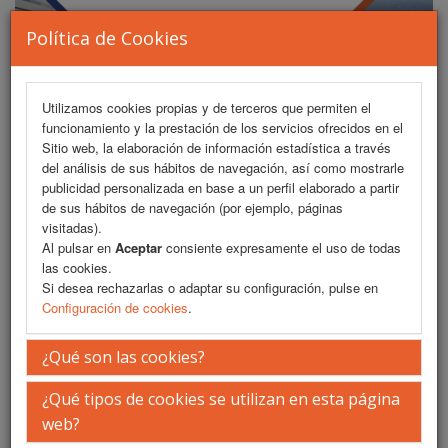
Política de Cookies
Utilizamos cookies propias y de terceros que permiten el
funcionamiento y la prestación de los servicios ofrecidos en el
MENU
Sitio web, la elaboración de información estadística a través
del análisis de sus hábitos de navegación, así como mostrarle
publicidad personalizada en base a un perfil elaborado a partir
de sus hábitos de navegación (por ejemplo, páginas
Presentación
visitadas).
Al pulsar en
Aceptar
consiente expresamente el uso de todas
La Ciudad
las cookies.
Si desea rechazarlas o adaptar su configuración, pulse en
Configuración de cookies
.
La Sede
Secretaría Técnica
¿Qué son las cookies?
iEvents
¿Qué tipos de cookies se utilizan en esta página
web?
SADEMI