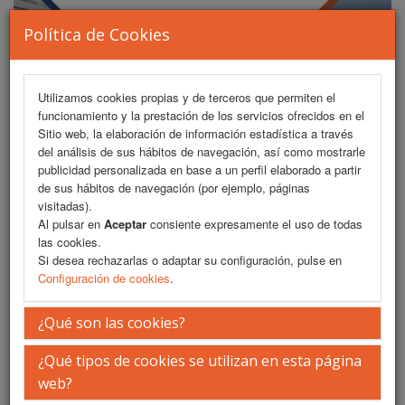
Política de Cookies
Utilizamos cookies propias y de terceros que permiten el
funcionamiento y la prestación de los servicios ofrecidos en el
MENU
Sitio web, la elaboración de información estadística a través
del análisis de sus hábitos de navegación, así como mostrarle
publicidad personalizada en base a un perfil elaborado a partir
de sus hábitos de navegación (por ejemplo, páginas
Presentación
visitadas).
Al pulsar en
Aceptar
consiente expresamente el uso de todas
La Ciudad
las cookies.
Si desea rechazarlas o adaptar su configuración, pulse en
Configuración de cookies
.
La Sede
Secretaría Técnica
¿Qué son las cookies?
iEvents
¿Qué tipos de cookies se utilizan en esta página
web?
SADEMI